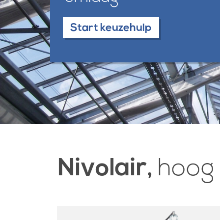
Start keuzehulp
Nivolair,
hoog