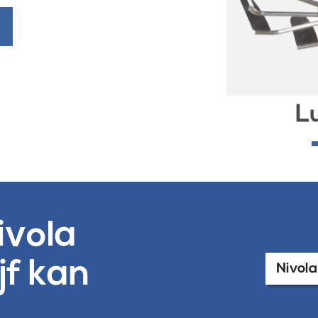
L
ivola
jf kan
Nivol