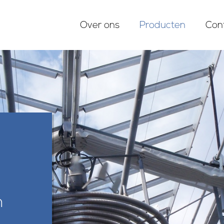
Over ons
Producten
Con
n