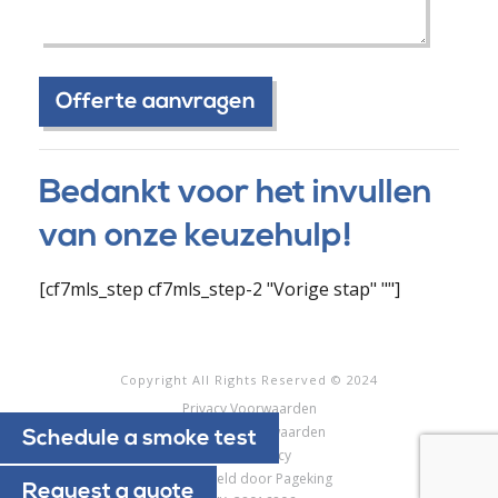
Bedankt voor het invullen
van onze keuzehulp!
[cf7mls_step cf7mls_step-2 "Vorige stap" ""]
Copyright All Rights Reserved © 2024
Privacy Voorwaarden
Algemene voorwaarden
Schedule a smoke test
Cookie Policy
Ontwikkeld door Pageking
Request a quote